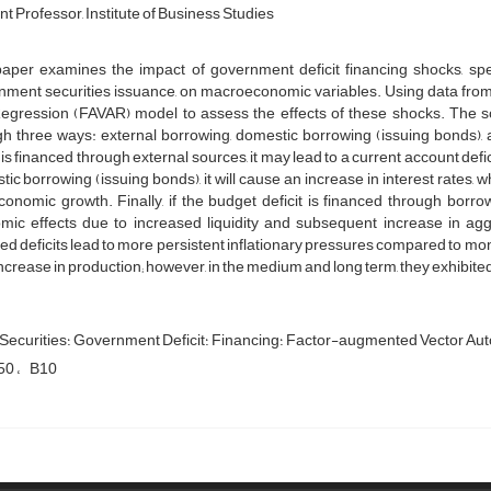
nt Professor, Institute of Business Studies
paper examines the impact of government deficit financing shocks, spe
nment securities issuance, on macroeconomic variables. Using data fr
egression (FAVAR) model to assess the effects of these shocks. The s
gh three ways: external borrowing, domestic borrowing (issuing bonds),
t is financed through external sources, it may lead to a current account defici
ic borrowing (issuing bonds), it will cause an increase in interest rates, w
conomic growth. Finally, if the budget deficit is financed through bor
mic effects due to increased liquidity and subsequent increase in agg
ed deficits lead to more persistent inflationary pressures compared to mo
ncrease in production; however, in the medium and long term, they exhibited
Factor-augmented Vector AutoRegression (FAVAR) 
50
B10