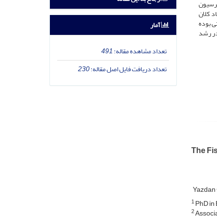
گرسیون
انی اقتصاد کلان
ی بوده
آمار
در رشد
تعداد مشاهده مقاله:
491
تعداد دریافت فایل اصل مقاله:
230
The Fi
Yazdan 
1
PhD in 
2
Associa