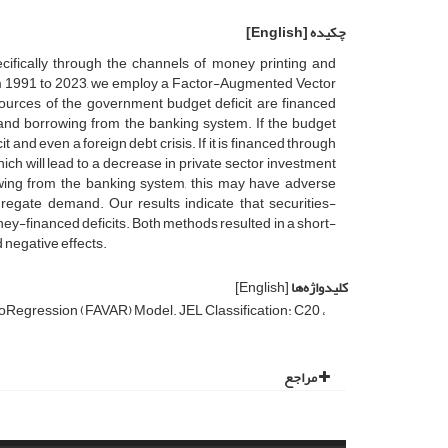
چکیده
[English]
cifically through the channels of money printing and
om 1991 to 2023, we employ a Factor-Augmented Vector
ources of the government budget deficit are financed
 and borrowing from the banking system. If the budget
t and even a foreign debt crisis. If it is financed through
hich will lead to a decrease in private sector investment
rowing from the banking system, this may have adverse
regate demand. Our results indicate that securities-
ney-financed deficits. Both methods resulted in a short-
 negative effects.
کلیدواژه‌ها
[English]
Money؛ Securities؛ Government Deficit؛ Financing؛ Model. JEL Classification: C20
مراجع