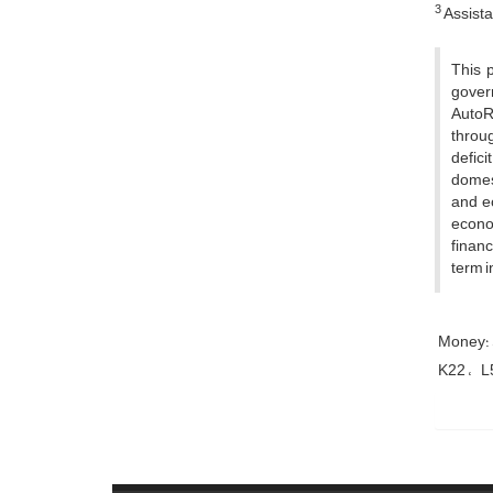
3
Assista
This 
gover
AutoR
throu
defici
domest
and e
econo
financ
term i
K22
L