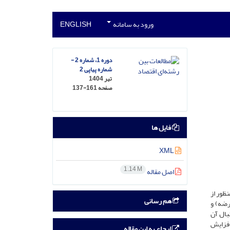
ورود به سامانه
ENGLISH
دوره 1، شماره 2 -
شماره پیاپی 2
تیر 1404
صفحه
137-161
فایل ها
XML
1.14 M
اصل مقاله
ظور از
هم رسانی
قرضه) و
بال آن
افزایش
ارجاع به این مقاله