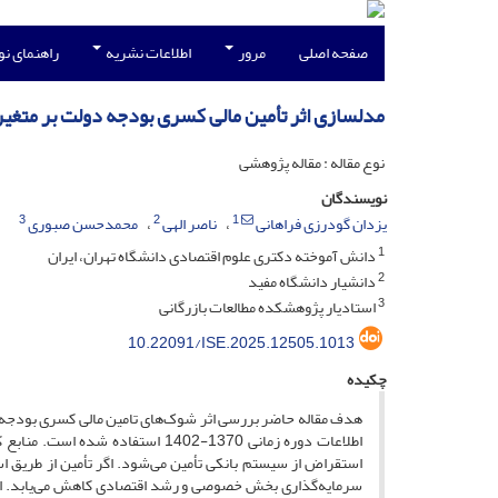
صفحه اصلی
مرور
اطلاعات نشریه
راهنمای ن
مدلسازی اثر تأمین مالی کسری بودجه دولت بر متغیرهای
نوع مقاله : مقاله پژوهشی
نویسندگان
3
2
1
یزدان گودرزی فراهانی
ناصر الهی
محمدحسن صبوری
1
دانش آموخته دکتری علوم اقتصادی دانشگاه تهران، ایران
2
دانشیار دانشگاه مفید
3
استادیار پژوهشکده مطالعات بازرگانی
10.22091/ISE.2025.12505.1013
چکیده
هدف مقاله حاضر بررسی اثر شوک‌های تامین مالی کسری بودجه دولت
اطلاعات دوره زمانی 1370-1402 اس
استقراض از سیستم بانکی تأمین می‌شود. اگر تأمین از طریق ا
سرمایه‌گذاری بخش خصوصی و رشد اقتصادی کاهش می‌یابد. اگ