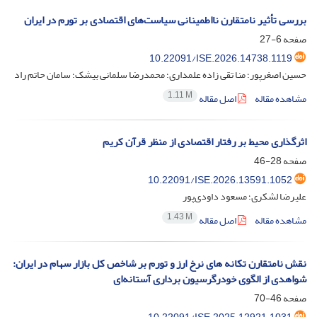
بررسی تأثیر نامتقارن نااطمینانی سیاست‌های اقتصادی بر تورم در ایران
صفحه
6-27
10.22091/ISE.2026.14738.1119
حسین اصغرپور؛ منا تقی زاده علمداری؛ محمدرضا سلمانی بیشک؛ سامان حاتم راد
1.11 M
مشاهده مقاله
اصل مقاله
اثرگذاری محیط بر رفتار اقتصادی از منظر قرآن کریم
صفحه
28-46
10.22091/ISE.2026.13591.1052
علیرضا لشکری؛ مسعود داودی‌پور
1.43 M
مشاهده مقاله
اصل مقاله
نقش نامتقارن تکانه های نرخ ارز و تورم بر شاخص کل بازار سهام در ایران:
شواهدی از الگوی خودرگرسیون برداری آستانه‌ای
صفحه
46-70